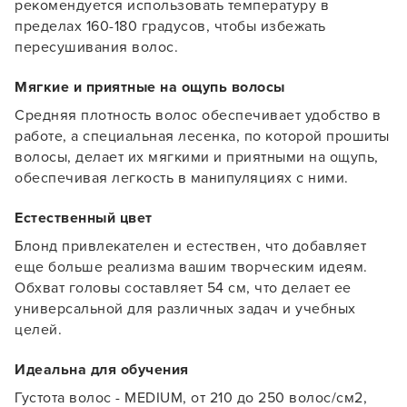
рекомендуется использовать температуру в
пределах 160-180 градусов, чтобы избежать
пересушивания волос.
Мягкие и приятные на ощупь волосы
Средняя плотность волос обеспечивает удобство в
работе, а специальная лесенка, по которой прошиты
волосы, делает их мягкими и приятными на ощупь,
Заяц–робот
обеспечивая легкость в манипуляциях с ними.
Естественный цвет
Блонд привлекателен и естествен, что добавляет
еще больше реализма вашим творческим идеям.
Обхват головы составляет 54 см, что делает ее
В новом приложении RedHare Market для Android
универсальной для различных задач и учебных
смотреть товары и оформлять заказы — удобнее и
целей.
намного быстрее!
Идеальна для обучения
УСТАНОВИТЬ ИЗ GOOGLE PLAY
Густота волос - MEDIUM, от 210 до 250 волос/см2,