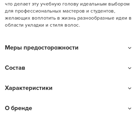
что делает эту учебную голову идеальным выбором
для профессиональных мастеров и студентов,
ПРОДОЛЖУ ЗДЕСЬ
желающих воплотить в жизнь разнообразные идеи в
области укладки и стиля волос.
Меры предосторожности
При работе с термоинструментом желательно
Состав
использовать средства термозащиты. Избегайте
высоких температур. Избегайте попадания
90% человеческий волос + 10% животный волос
химических реагентов на синтетическую кожу
Характеристики
манекена.
Назначение манекена
О бренде
Окрашивание, Прически, Стрижки
Тип товара
Манекен