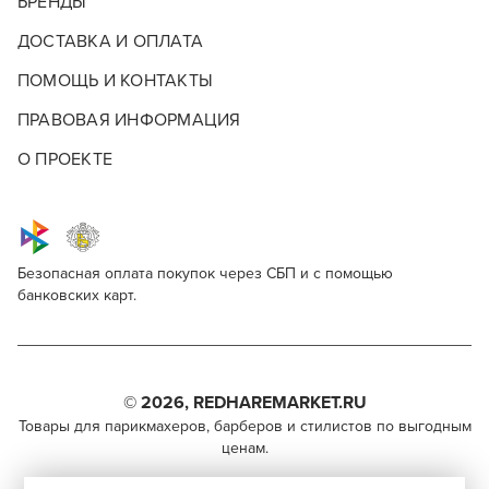
БРЕНДЫ
ДОСТАВКА И ОПЛАТА
ПОМОЩЬ И КОНТАКТЫ
ПРАВОВАЯ ИНФОРМАЦИЯ
О ПРОЕКТЕ
Безопасная оплата покупок через СБП и с помощью
банковских карт.
LiHead Блондинка 90/10
Для профессионалов
Поделитесь через социальные сети
Этот товар доступен для продажи только
парикмахерам, барберам, колористам и другим
© 2026, REDHAREMARKET.RU
ВКОНТАКТЕ
специалистам бьюти-индустрии.
Товары для парикмахеров, барберов и стилистов по выгодным
ценам.
TELEGRAM
Чтобы стать профессионалом, нужно активировать