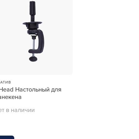
АТИВ
et
iHead Настольный для
зы —
анекена
ви
ет в наличии