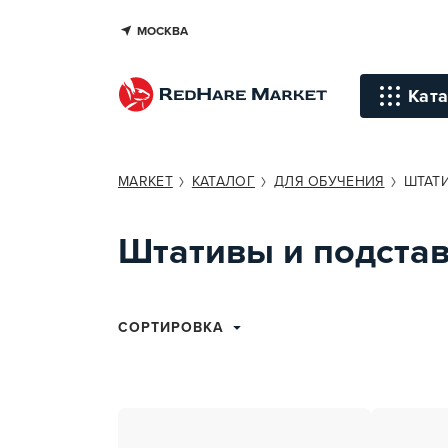
МОСКВА
Ката
Инстр
MARKET
КАТАЛОГ
ДЛЯ ОБУЧЕНИЯ
ШТАТ
Уход д
Штативы и подста
Уход д
Терапи
голов
СОРТИРОВКА
Стайли
Окраш
Средст