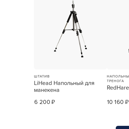
ухода 
Глубок
Керати
Химзав
химвы
Средст
ресниц
Одеко
ШТАТИВ
НАПОЛЬНЫ
Однора
ТРЕНОГА
LiHead Напольный для
RedHare
манекена
Полот
фартук
6 200 ₽
10 160 ₽
1
ШТ
Стерил
дезин
Чемода
инстру