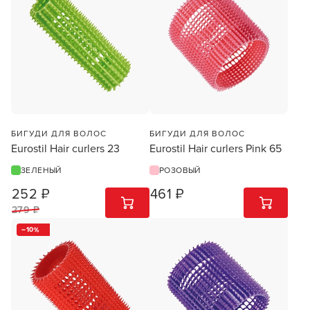
БИГУДИ ДЛЯ ВОЛОС
БИГУДИ ДЛЯ ВОЛОС
Eurostil Hair curlers 23
Eurostil Hair curlers Pink 65
ЗЕЛЕНЫЙ
РОЗОВЫЙ
Заяц–робот
252 ₽
461 ₽
1
ШТ
1
ШТ
279 ₽
10
В новом приложении RedHare Market для Android
смотреть товары и оформлять заказы — удобнее и