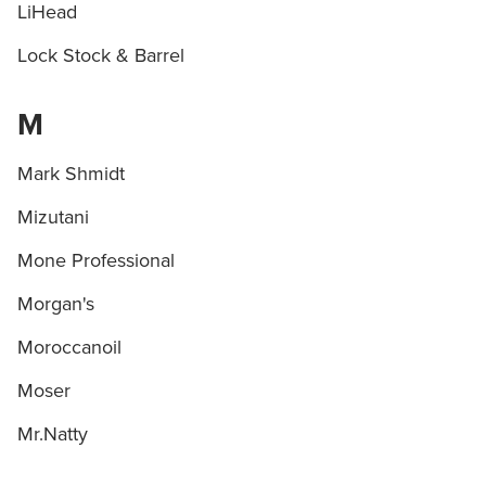
LiHead
Lock Stock & Barrel
M
Mark Shmidt
Mizutani
Заяц–робот
Mone Professional
Morgan's
Moroccanoil
Moser
В новом приложении RedHare Market для Android
Mr.Natty
смотреть товары и оформлять заказы — удобнее и
намного быстрее!