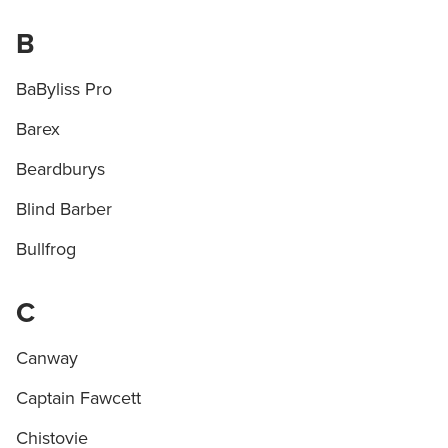
B
BaByliss Pro
Barex
Beardburys
Blind Barber
Bullfrog
C
Canway
Captain Fawcett
Chistovie