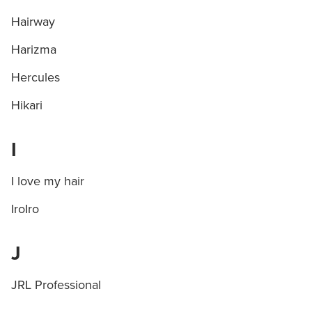
Hairway
Harizma
Hercules
Hikari
I
I love my hair
IroIro
J
JRL Professional