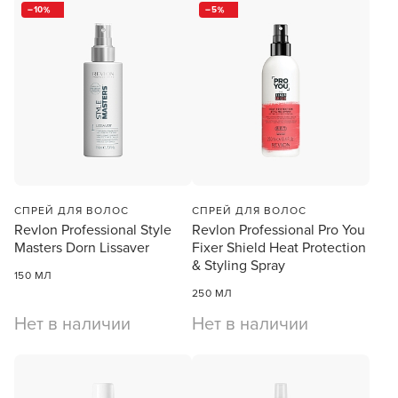
10
5
Заяц–робот
СПРЕЙ ДЛЯ ВОЛОС
СПРЕЙ ДЛЯ ВОЛОС
Revlon Professional Style
Revlon Professional Pro You
Masters Dorn Lissaver
Fixer Shield Heat Protection
В новом приложении RedHare Market для Android
& Styling Spray
150 МЛ
смотреть товары и оформлять заказы — удобнее и
250 МЛ
намного быстрее!
Нет в наличии
Нет в наличии
УСТАНОВИТЬ ИЗ GOOGLE PLAY