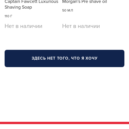
Captain Fawcett Luxurious
Morgan's Pre shave oil
Shaving Soap
В новом приложении RedHare Market для Android
50 МЛ
смотреть товары и оформлять заказы — удобнее и
110 Г
намного быстрее!
Нет в наличии
Нет в наличии
УСТАНОВИТЬ ИЗ GOOGLE PLAY
ЗДЕСЬ НЕТ ТОГО, ЧТО Я ХОЧУ
ПРОДОЛЖУ ЗДЕСЬ