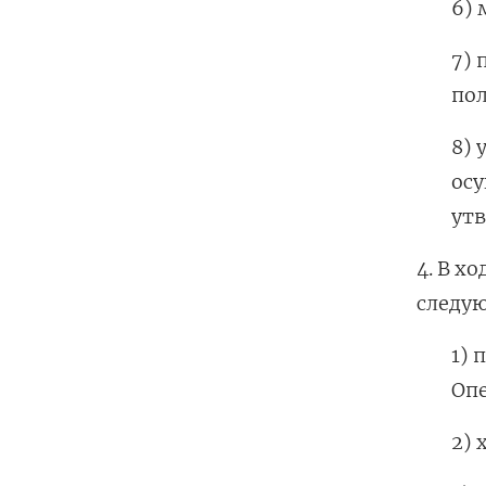
6) 
7) 
пол
8) 
осу
ут
4. В х
следу
1) 
Опе
2) 