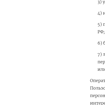
3) 
4) 
5) 
РФ;
6) 
7) 
пе
или
Операт
Польз
персон
интере