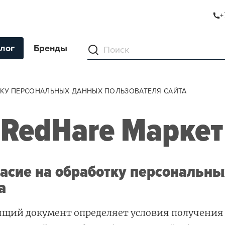
+
лог
Бренды
ументы
ТКУ ПЕРСОНАЛЬНЫХ ДАННЫХ ПОЛЬЗОВАТЕЛЯ САЙТА
ля волос
RedHare Маркет
ля кожи
я волос и кожи
ы
асие на обработку персональн
нг
а
ивание и камуфляж
щий документ определяет условия получения 
ва для бритья и