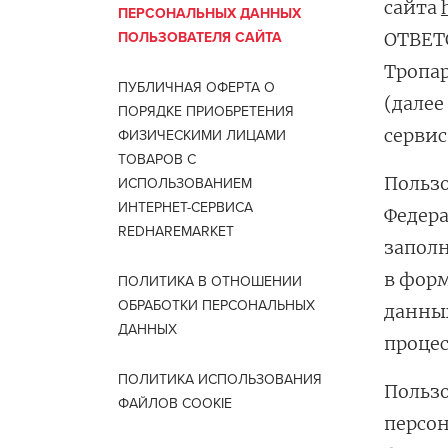
сайта
ухода 
ПЕРСОНАЛЬНЫХ ДАННЫХ
ОТВЕТС
ПОЛЬЗОВАТЕЛЯ САЙТА
Глубок
Тропар
Керати
ПУБЛИЧНАЯ ОФЕРТА О
(далее
ПОРЯДКЕ ПРИОБРЕТЕНИЯ
Химзав
сервис
ФИЗИЧЕСКИМИ ЛИЦАМИ
химвы
ТОВАРОВ С
Пользо
Средст
ИСПОЛЬЗОВАНИЕМ
ресниц
ИНТЕРНЕТ-СЕРВИСА
Федера
REDHAREMARKET
Одеко
заполн
в форм
Однора
ПОЛИТИКА В ОТНОШЕНИИ
ОБРАБОТКИ ПЕРСОНАЛЬНЫХ
данных
Полот
ДАННЫХ
фартук
процес
Стерил
ПОЛИТИКА ИСПОЛЬЗОВАНИЯ
Пользо
дезин
ФАЙЛОВ COOKIE
персон
Чемода
инстру