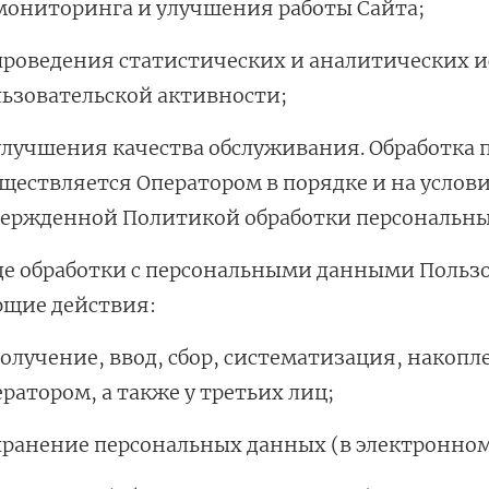
мониторинга и улучшения работы Сайта;
У нас есть приложение
проведения статистических и аналитических и
для твоего смартфона!
ьзовательской активности;
В новом приложении RedHare Mark
смотреть товары и оформлять зака
улучшения качества обслуживания. Обработка
удобнее и намного быстрее! Устано
ществляется Оператором в порядке и на услов
сейчас!
вержденной Политикой обработки персональны
оде обработки с персональными данными Польз
ющие действия:
УСТАНОВЛЮ ПОЗЖЕ
получение, ввод, сбор, систематизация, нако
ратором, а также у третьих лиц;
хранение персональных данных (в электронном