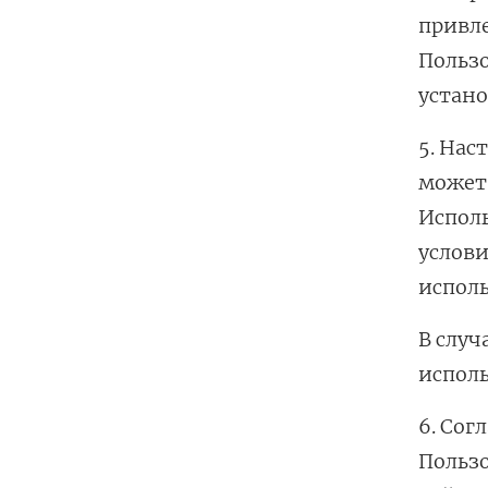
привл
Пользо
устан
5. Нас
может 
Исполь
услови
исполь
В случ
исполь
6. Сог
Пользо