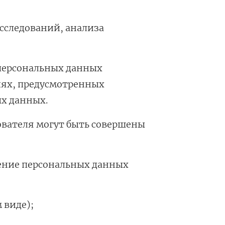
сследований, анализа
et
зы —
 персональных данных
ви
иях, предусмотренных
х данных.
ователя могут быть совершены
пление персональных данных
 виде);