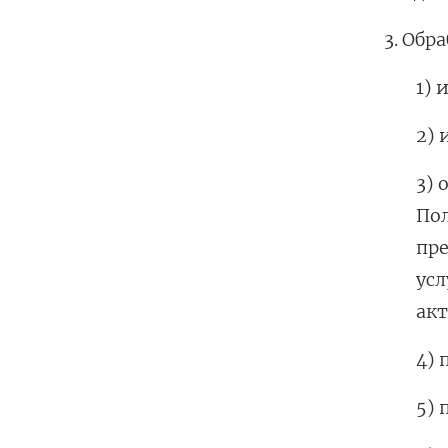
3. Обр
1) 
2) 
3) 
Пол
пр
усл
ак
4) 
5) 