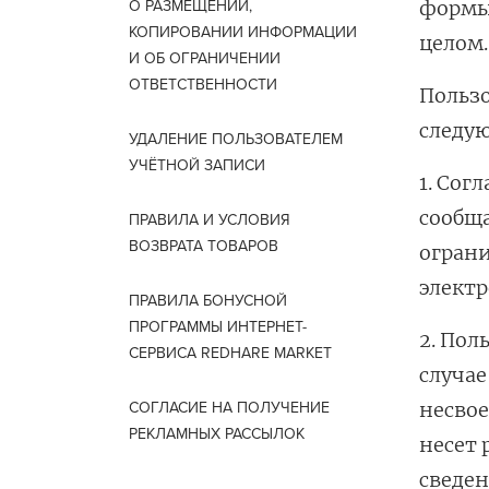
формы 
О РАЗМЕЩЕНИИ,
КОПИРОВАНИИ ИНФОРМАЦИИ
целом
Для об
И ОБ ОГРАНИЧЕНИИ
ОТВЕТСТВЕННОСТИ
Пользо
следу
УДАЛЕНИЕ ПОЛЬЗОВАТЕЛЕМ
УЧЁТНОЙ ЗАПИСИ
1. Сог
сообща
ПРАВИЛА И УСЛОВИЯ
ВОЗВРАТА ТОВАРОВ
ограни
электр
ПРАВИЛА БОНУСНОЙ
ПРОГРАММЫ ИНТЕРНЕТ-
2. Пол
СЕРВИСА REDHARE MARKET
случае
несво
СОГЛАСИЕ НА ПОЛУЧЕНИЕ
РЕКЛАМНЫХ РАССЫЛОК
несет
сведен