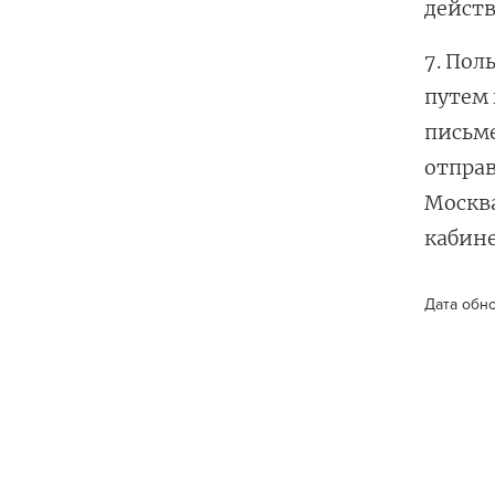
действ
7. Пол
путем 
письм
отправ
Москва
кабине
Дата обно