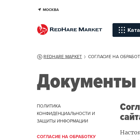
МОСКВА
Ката
Инстр
REDHARE МАРКЕТ
СОГЛАСИЕ НА ОБРАБО
Уход д
Документы 
Уход д
Терапи
голов
Согл
ПОЛИТИКА
Стайли
КОНФИДЕНЦИАЛЬНОСТИ И
сайт
ЗАЩИТЫ ИНФОРМАЦИИ
Окраш
Настоя
Средст
СОГЛАСИЕ НА ОБРАБОТКУ