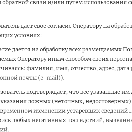
обратной связи и/или путем использования се
.
учения
ватель дает свое согласие Оператору на обраб
ющих условиях:
ласие дается на обработку всех размещаемых П
емых Оператору иным способом своих персона
чиваясь: фамилия, имя, отчество, адрес, дата
онной почты (e-mail)).
ьзователь подтверждает, что все указанные им
 указания ложных (неточных, недостоверных) 
евременном изменении устаревших сведений П
 риск любых негативных последствий, вызван
ий.