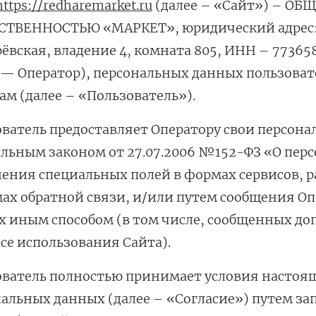
за бородой
https://redharemarket.ru
(далее – «Сайт») – О
ТВЕННОСТЬЮ «МАРКЕТ», юридический адрес: 11
ая очистка и detox
ёвская, владение 4, комната 805, ИНН – 77365
н и ботокс для волос
 — Оператор), персональных данных пользовате
ивка и
ам (далее – «Пользователь»).
прямление
ватель предоставляет Оператору свои персона
ва для бровей и
льным законом от 27.07.2006 №152-ФЗ «О пер
лоны и парфюм
ения специальных полей в формах сервисов, р
ах обратной связи, и/или путем сообщения О
зовое и расходник
 иным способом (в том числе, сообщенных до
енца пеньюары
и и одежда
се использования Сайта).
изация и
ватель полностью принимает условия настоящ
фекция
альных данных (далее – «Согласие») путем з
ны сумки и хранение
ментов