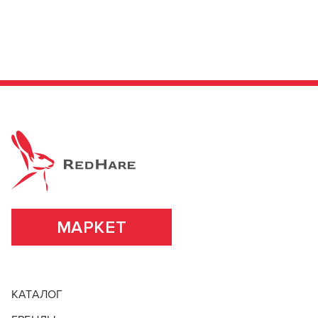
В новом приложении RedHare Market для Android
смотреть товары и оформлять заказы — удобнее и
намного быстрее!
УСТАНОВИТЬ ИЗ GOOGLE PLAY
ПРОДОЛЖУ ЗДЕСЬ
МАРКЕТ
КАТАЛОГ