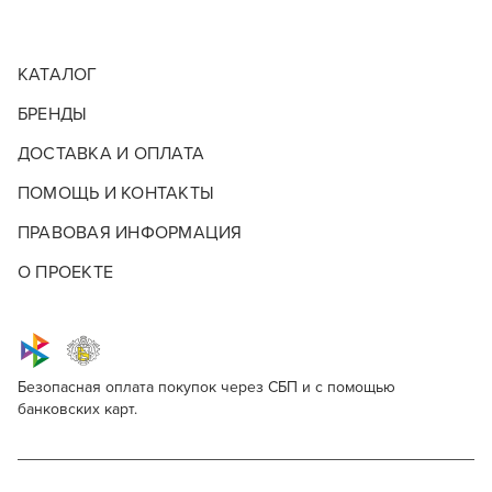
КАТАЛОГ
БРЕНДЫ
ДОСТАВКА И ОПЛАТА
ПОМОЩЬ И КОНТАКТЫ
ПРАВОВАЯ ИНФОРМАЦИЯ
О ПРОЕКТЕ
Безопасная оплата покупок через СБП и с помощью
банковских карт.
Опишите, что бы вы хотели видеть в
МАСЛО ДЛЯ УХОДА ЗА БОРОДОЙ
Для профессионалов
Масло для бороды
нашем магазине
Поделитесь через социальные сети
Этот товар доступен для продажи только
Масло для бороды используется для увлажнения,