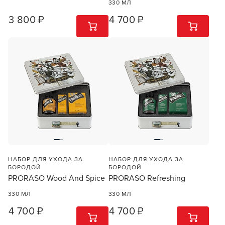
330 МЛ
3 800 ₽
4 700 ₽
1
ШТ
1
ШТ
Заяц–робот
НАБОР ДЛЯ УХОДА ЗА
НАБОР ДЛЯ УХОДА ЗА
БОРОДОЙ
БОРОДОЙ
PRORASO Wood And Spice
PRORASO Refreshing
В новом приложении RedHare Market для Android
330 МЛ
330 МЛ
смотреть товары и оформлять заказы — удобнее и
4 700 ₽
4 700 ₽
намного быстрее!
1
ШТ
1
ШТ