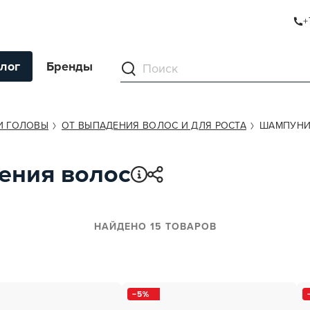
+
лог
Бренды
ументы
И ГОЛОВЫ
ОТ ВЫПАДЕНИЯ ВОЛОС И ДЛЯ РОСТА
ШАМПУН
ля волос
ения волос
ля кожи
я волос и кожи
ы
НАЙДЕНО 15 ТОВАРОВ
нг
ивание и камуфляж
5
ва для бритья и