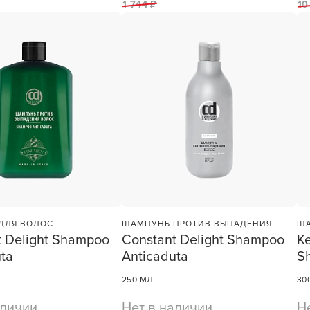
1 744 ₽
10
У нас есть приложение
для твоего смартфона!
В новом приложении RedHare Mark
смотреть товары и оформлять зака
удобнее и намного быстрее! Устано
сейчас!
ДЛЯ ВОЛОС
ШАМПУНЬ ПРОТИВ ВЫПАДЕНИЯ
ША
УСТАНОВЛЮ ПОЗЖЕ
t Delight Shampoo
Constant Delight Shampoo
K
ta
Anticaduta
S
250 МЛ
30
аличии
Нет в наличии
Н