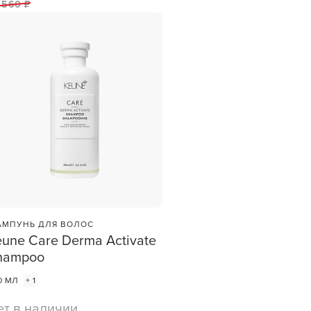
 560 ₽
et
зы —
ви
МПУНЬ ДЛЯ ВОЛОС
eune Care Derma Activate
hampoo
0 МЛ
+ 1
ет в наличии