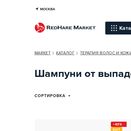
МОСКВА
Ката
Инстр
MARKET
КАТАЛОГ
ТЕРАПИЯ ВОЛОС И КОЖ
Уход д
Шампуни от выпад
Уход д
Терапи
голов
СОРТИРОВКА
Стайли
Окраш
43
Средст
ХИТ