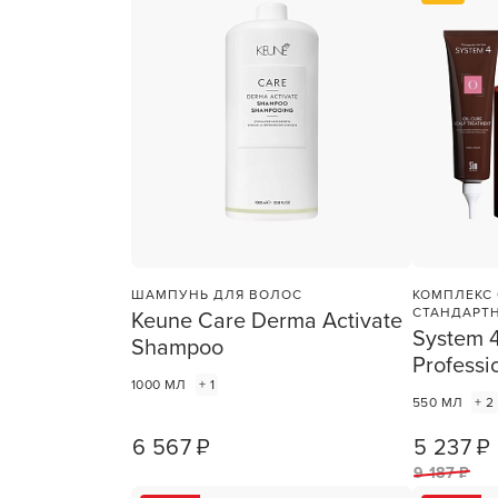
ухода 
Глубок
Керати
Химзав
химвы
Средст
ресниц
Одеко
ШАМПУНЬ ДЛЯ ВОЛОС
КОМПЛЕКС
Однора
СТАНДАРТ
Keune Care Derma Activate
System 
Shampoo
Полот
Professi
фартук
1000 МЛ
+ 1
550 МЛ
+ 2
Стерил
дезин
6 567 ₽
5 237 ₽
1
ШТ
9 187 ₽
Чемода
инстру