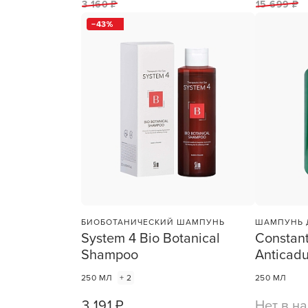
3 160 ₽
15 699 ₽
43
БИОБОТАНИЧЕСКИЙ ШАМПУНЬ
ШАМПУНЬ 
System 4 Bio Botanical
Constan
Shampoo
Anticadu
250 МЛ
+ 2
250 МЛ
3 191 ₽
Нет в н