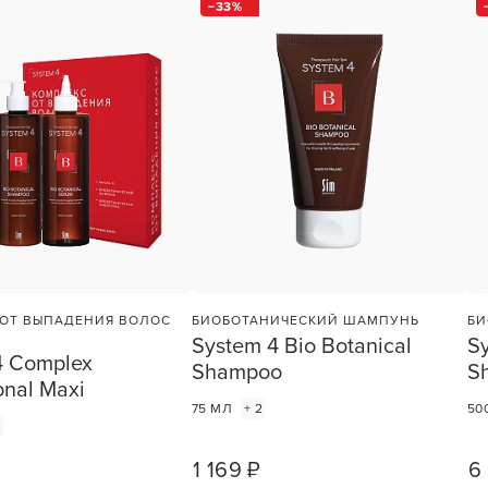
33
учения
 ОТ ВЫПАДЕНИЯ ВОЛОС
БИОБОТАНИЧЕСКИЙ ШАМПУНЬ
БИ
System 4 Bio Botanical
Sy
4 Complex
Shampoo
S
onal Maxi
75 МЛ
+ 2
50
2
1 169 ₽
6
1
ШТ
1
ШТ