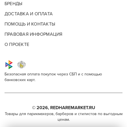
БРЕНДЫ
ДОСТАВКА И ОПЛАТА
ПОМОЩЬ И КОНТАКТЫ
ПРАВОВАЯ ИНФОРМАЦИЯ
О ПРОЕКТЕ
Безопасная оплата покупок через СБП и с помощью
банковских карт.
Опишите, что бы вы хотели видеть в
Ножницы филировочные
ПРОФЕССИОНАЛЬНЫЕ
Для профессионалов
ФИЛИРОВОЧНЫЕ НОЖНИЦЫ
нашем магазине
Этот товар доступен для продажи только
Каждому стилисту необходима своя волшебная
Поделитесь через социальные сети
парикмахерам, барберам, колористам и другим
палочка. У тех, кто занимается стрижками, ей
© 2026, REDHAREMARKET.RU
специалистам бьюти-индустрии.
становятся филировочные ножницы. Нет
Что добавить?
Товары для парикмахеров, барберов и стилистов по выгодным
ВКОНТАКТЕ
инструмента, который делал бы большую магию с
ценам.
Чтобы стать профессионалом, нужно активировать
волосами и прической. Филировочные ножницы