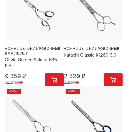
В новом приложении RedHare Market для Android
смотреть товары и оформлять заказы — удобнее и
намного быстрее!
НОЖНИЦЫ ФИЛИРОВОЧНЫЕ
НОЖНИЦЫ ФИЛИРОВОЧНЫЕ
ДЛЯ ЛЕВШИ
Katachi Classic K1260 6.0
Olivia Garden Silkcut 635
УСТАНОВИТЬ ИЗ GOOGLE PLAY
6.5
9 359 ₽
2 529 ₽
1
ШТ
1
ШТ
ПРОДОЛЖУ ЗДЕСЬ
10 398 ₽
2 810 ₽
10
10