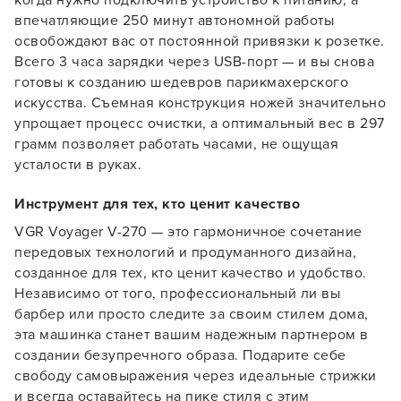
когда нужно подключить устройство к питанию, а
впечатляющие 250 минут автономной работы
освобождают вас от постоянной привязки к розетке.
Всего 3 часа зарядки через USB-порт — и вы снова
готовы к созданию шедевров парикмахерского
искусства. Съемная конструкция ножей значительно
упрощает процесс очистки, а оптимальный вес в 297
Заяц–робот
грамм позволяет работать часами, не ощущая
усталости в руках.
Инструмент для тех, кто ценит качество
VGR Voyager V-270 — это гармоничное сочетание
передовых технологий и продуманного дизайна,
В новом приложении RedHare Market для Android
созданное для тех, кто ценит качество и удобство.
смотреть товары и оформлять заказы — удобнее и
Независимо от того, профессиональный ли вы
намного быстрее!
барбер или просто следите за своим стилем дома,
эта машинка станет вашим надежным партнером в
создании безупречного образа. Подарите себе
УСТАНОВИТЬ ИЗ GOOGLE PLAY
свободу самовыражения через идеальные стрижки
и всегда оставайтесь на пике стиля с этим