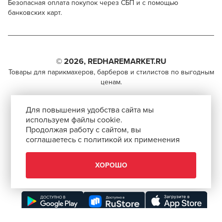
Безопасная оплата покупок через СБП и с помощью
банковских карт.
Canway Set of bowls colorful pearl
Для профессионалов
Поделитесь через социальные сети
Этот товар доступен для продажи только
парикмахерам, барберам, колористам и другим
© 2026, REDHAREMARKET.RU
ВКОНТАКТЕ
специалистам бьюти-индустрии.
Товары для парикмахеров, барберов и стилистов по выгодным
ценам.
TELEGRAM
Чтобы стать профессионалом, нужно активировать
+7 (495) 981-65-84
инвайт-код в Профиле пользователя
WHATSAPP
Для повышения удобства сайта мы
info@redhare.ru
используем файлы cookie.
Продаём со скидкой!
Продолжая работу с сайтом, вы
г. Москва, ул. Нижняя Красносельская, 35-64,
соглашаетесь с политикой их применения
СКОПИРОВАТЬ ССЫЛКУ
Заказывайте этот товар по специальной цене!
этаж 6, помещение 1, комната 22, кабинет 2
АВТОРИЗОВАТЬСЯ
СМОТРЕТЬ НА КАРТЕ
ХОРОШО
ХОРОШО
ЗАКРЫТЬ
Скачать приложение “Redhare Market”
ЗАКРЫТЬ