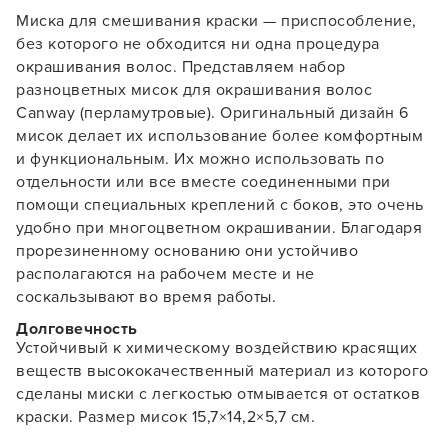
Миска для смешивания краски — приспособление,
без которого не обходится ни одна процедура
окрашивания волос. Представляем набор
разноцветных мисок для окрашивания волос
Canway (перламутровые). Оригинальный дизайн 6
мисок делает их использование более комфортным
и функциональным. Их можно использовать по
отдельности или все вместе соединенными при
помощи специальных креплений с боков, это очень
удобно при многоцветном окрашивании. Благодаря
прорезиненному основанию они устойчиво
располагаются на рабочем месте и не
Заяц–робот
соскальзывают во время работы.
Долговечность
Устойчивый к химическому воздействию красящих
веществ высококачественный материал из которого
сделаны миски с легкостью отмывается от остатков
краски. Размер мисок 15,7×14,2×5,7 см.
В новом приложении RedHare Market для Android