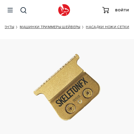
ВОЙТИ
BABYLISS PRO CLIPPER BLADE BABYLISS SKELETON
FX7870GE
УМЕНТЫ
МАШИНКИ ТРИММЕРЫ ШЕЙВЕРЫ
НАСАДКИ НОЖИ СЕТКИ