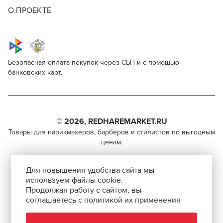
О ПРОЕКТЕ
Безопасная оплата покупок через СБП и с помощью
банковских карт.
Simushka Instruments Grey
Для профессионалов
Поделитесь через социальные сети
Этот товар доступен для продажи только
парикмахерам, барберам, колористам и другим
© 2026, REDHAREMARKET.RU
ВКОНТАКТЕ
специалистам бьюти-индустрии.
Товары для парикмахеров, барберов и стилистов по выгодным
ценам.
TELEGRAM
Чтобы стать профессионалом, нужно активировать
+7 (495) 981-65-84
инвайт-код в Профиле пользователя
WHATSAPP
Для повышения удобства сайта мы
info@redhare.ru
используем файлы cookie.
Продаём со скидкой!
Продолжая работу с сайтом, вы
г. Москва, ул. Нижняя Красносельская, 35-64,
соглашаетесь с политикой их применения
СКОПИРОВАТЬ ССЫЛКУ
Заказывайте этот товар по специальной цене!
этаж 6, помещение 1, комната 22, кабинет 2
АВТОРИЗОВАТЬСЯ
СМОТРЕТЬ НА КАРТЕ