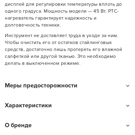
дисплей для регулировки температуры вплоть до
одного градуса. Мощность модели — 45 Вт. РТС-
нагреватель гарантирует надежность и
долговечность техники.
Инструмент не доставляет труда в уходе за ним.
В новом приложении RedHare Market для Android
Чтобы очистить его от остатков стайлинговых
смотреть товары и оформлять заказы — удобнее и
средств, достаточно лишь протереть его влажной
намного быстрее!
салфеткой или другой тканью. Это необходимо
делать в выключенном режиме.
УСТАНОВИТЬ ИЗ GOOGLE PLAY
Меры предосторожности
ПРОДОЛЖУ ЗДЕСЬ
Запрещается погружать прибор в воду или любую
Характеристики
другую жидкость. Будьте осторожны при
использовании инструмента, четко следуйте
инструкции по применению. В случае получения ран
Тип товара
О бренде
или ожогов окажите первую медицинскую помощь
Щипцы
или обратитесь к врачу. Храните прибор в