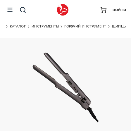
ВОЙТИ
JRL PROFESSIONAL STRAIGHTENERS FOR STYLING HAIR
100Х30
ET
КАТАЛОГ
ИНСТРУМЕНТЫ
ГОРЯЧИЙ ИНСТРУМЕНТ
ЩИПЦЫ