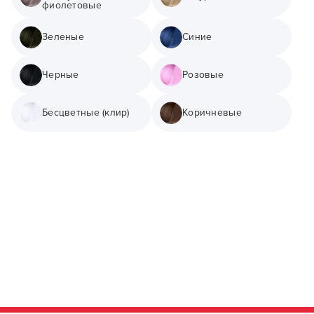
фиолетовые
Зеленые
Синие
Черные
Розовые
Заяц–робот
Бесцветные (клир)
Коричневые
В новом приложении RedHare Market для Android
смотреть товары и оформлять заказы — удобнее и
намного быстрее!
УСТАНОВИТЬ ИЗ GOOGLE PLAY
ПРОДОЛЖУ ЗДЕСЬ