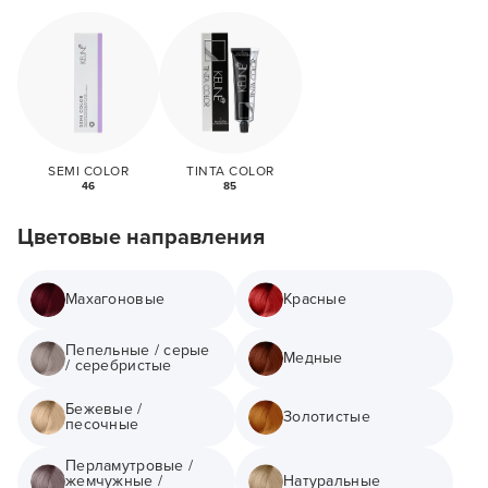
SEMI COLOR
TINTA COLOR
46
85
Цветовые направления
Махагоновые
Красные
Пепельные / серые
Медные
/ серебристые
Бежевые /
Золотистые
песочные
Перламутровые /
жемчужные /
Натуральные