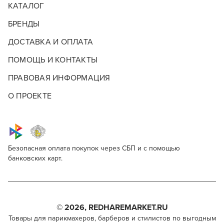
КАТАЛОГ
БРЕНДЫ
ДОСТАВКА И ОПЛАТА
ПОМОЩЬ И КОНТАКТЫ
ПРАВОВАЯ ИНФОРМАЦИЯ
О ПРОЕКТЕ
Безопасная оплата покупок через СБП и с помощью
Краска для волос Tefia
банковских карт.
Краска для волос Tefia дарит насыщенный цвет с
чистым тоном и аккуратным покрытием по всей длине
волос. Формулы бренда легко поддаются контролю в
© 2026, REDHAREMARKET.RU
процессе окрашивания и обеспечивают стойкий
Товары для парикмахеров, барберов и стилистов по выгодным
результат.