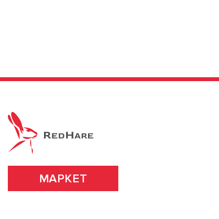
В новом приложении RedHare Market для Android
смотреть товары и оформлять заказы — удобнее и
намного быстрее!
УСТАНОВИТЬ ИЗ GOOGLE PLAY
ПРОДОЛЖУ ЗДЕСЬ
МАРКЕТ