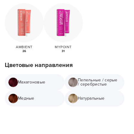
AMBIENT
MYPOINT
26
31
Цветовые направления
Пепельные / серые
Махагоновые
/ серебристые
Медные
Натуральные
Заяц–робот