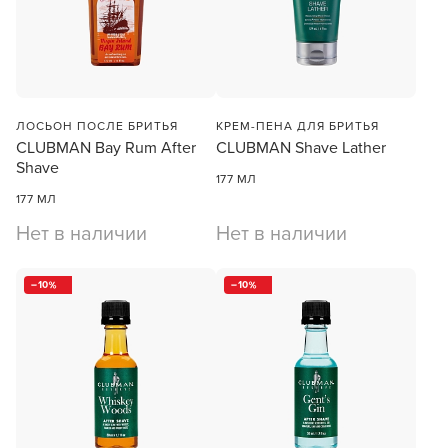
Заяц–робот
ЛОСЬОН ПОСЛЕ БРИТЬЯ
КРЕМ-ПЕНА ДЛЯ БРИТЬЯ
CLUBMAN Bay Rum After
CLUBMAN Shave Lather
Shave
177 МЛ
177 МЛ
Нет в наличии
Нет в наличии
В новом приложении RedHare Market для Android
10
10
смотреть товары и оформлять заказы — удобнее и
намного быстрее!
УСТАНОВИТЬ ИЗ GOOGLE PLAY
ПРОДОЛЖУ ЗДЕСЬ