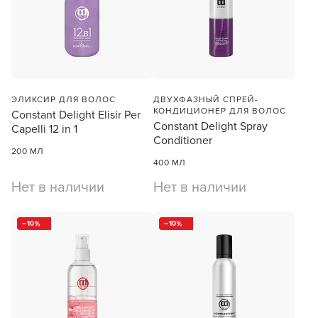
Заяц–робот
ЭЛИКСИР ДЛЯ ВОЛОС
ДВУХФАЗНЫЙ СПРЕЙ-
КОНДИЦИОНЕР ДЛЯ ВОЛОС
Constant Delight Elisir Per
Constant Delight Spray
Capelli 12 in 1
Conditioner
200 МЛ
400 МЛ
Нет в наличии
Нет в наличии
В новом приложении RedHare Market для Android
смотреть товары и оформлять заказы — удобнее и
10
10
намного быстрее!
УСТАНОВИТЬ ИЗ GOOGLE PLAY