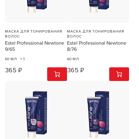
Заяц–робот
МАСКА ДЛЯ ТОНИРОВАНИЯ
МАСКА ДЛЯ ТОНИРОВАНИЯ
ВОЛОС
ВОЛОС
Estel Professional Newtone
Estel Professional Newtone
9/65
8/76
60 МЛ
+ 1
60 МЛ
365 ₽
365 ₽
В новом приложении RedHare Market для Android
1
ШТ
1
ШТ
смотреть товары и оформлять заказы — удобнее и
намного быстрее!
УСТАНОВИТЬ ИЗ GOOGLE PLAY
ПРОДОЛЖУ ЗДЕСЬ