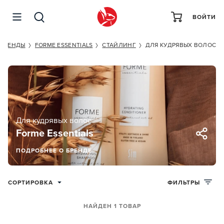
ВОЙТИ
БРЕНДЫ
FORME ESSENTIALS
СТАЙЛИНГ
ДЛЯ КУДРЯВЫХ ВОЛОС
Для кудрявых волос
Forme Essentials
ПОДРОБНЕЕ О БРЕНДЕ
СОРТИРОВКА
ФИЛЬТРЫ
НАЙДЕН 1 ТОВАР