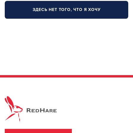
Заяц–робот
ЗДЕСЬ НЕТ ТОГО, ЧТО Я ХОЧУ
В новом приложении RedHare Market для Android
смотреть товары и оформлять заказы — удобнее и
намного быстрее!
УСТАНОВИТЬ ИЗ GOOGLE PLAY
ПРОДОЛЖУ ЗДЕСЬ