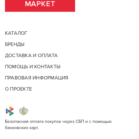
МАРКЕТ
КАТАЛОГ
БРЕНДЫ
ДОСТАВКА И ОПЛАТА
ПОМОЩЬ И КОНТАКТЫ
ПРАВОВАЯ ИНФОРМАЦИЯ
О ПРОЕКТЕ
Безопасная оплата покупок через СБП и с помощью
банковских карт.
Для кудрявых волос Forme Essentials
Опишите, что бы вы хотели видеть в
ДЛЯ КУДРЯВЫХ ВОЛОС FORME
Для профессионалов
нашем магазине
ESSENTIALS