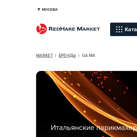
МОСКВА
Ката
Инстр
MARKET
БРЕНДЫ
GA.MA
Уход д
Уход д
Терапи
голов
Стайли
Окраш
Итальянские парикмахерс
Средст