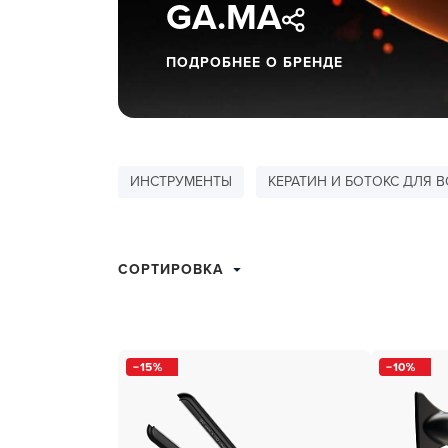
GA.MA
ухода 
Глубок
ПОДРОБНЕЕ О БРЕНДЕ
Керати
Химзав
химвы
Средст
ИНСТРУМЕНТЫ
КЕРАТИН И БОТОКС ДЛЯ 
ресниц
Одеко
СОРТИРОВКА
Однора
Полот
фартук
15
10
Стерил
дезин
Чемода
инстру