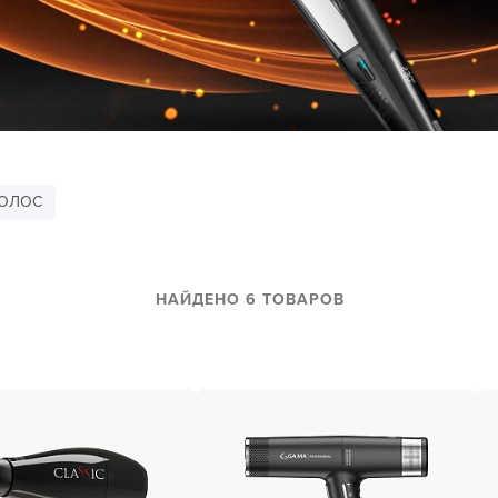
за бородой
ая очистка и detox
н и ботокс для волос
ивка и
прямление
ва для бровей и
ВОЛОС
лоны и парфюм
НАЙДЕНО 6 ТОВАРОВ
зовое и расходник
енца пеньюары
и и одежда
изация и
фекция
ны сумки и хранение
ментов