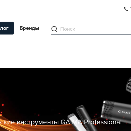
+
лог
Бренды
ументы
ля волос
ля кожи
я волос и кожи
ы
нг
ивание и камуфляж
кие инструменты GA.MA Professional
ва для бритья и