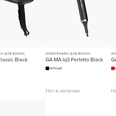
учения
У нас есть приложение
ЕН ДЛЯ ВОЛОС
ЭЛЕКТРОФЕН ДЛЯ ВОЛОС
ЭЛ
lassic Black
GA.MA Iq3 Perfetto Black
G
для твоего смартфона!
ЧЕРНЫЙ
В новом приложении RedHare Mark
смотреть товары и оформлять зака
удобнее и намного быстрее! Устано
сейчас!
Нет в наличии
Н
1
ШТ