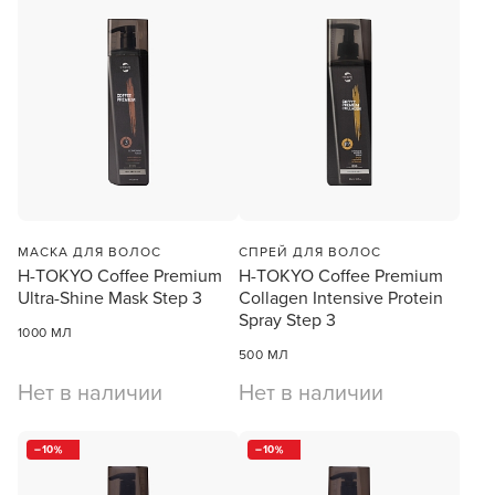
Заяц–робот
МАСКА ДЛЯ ВОЛОС
СПРЕЙ ДЛЯ ВОЛОС
H-TOKYO Coffee Premium
H-TOKYO Coffee Premium
Ultra-Shine Mask Step 3
Collagen Intensive Protein
Spray Step 3
1000 МЛ
500 МЛ
Нет в наличии
Нет в наличии
В новом приложении RedHare Market для Android
смотреть товары и оформлять заказы — удобнее и
намного быстрее!
10
10