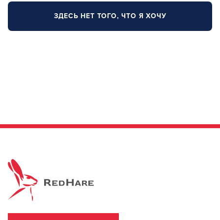
Заяц–робот
ЗДЕСЬ НЕТ ТОГО, ЧТО Я ХОЧУ
В новом приложении RedHare Market для Android
смотреть товары и оформлять заказы — удобнее и
намного быстрее!
УСТАНОВИТЬ ИЗ GOOGLE PLAY
ПРОДОЛЖУ ЗДЕСЬ