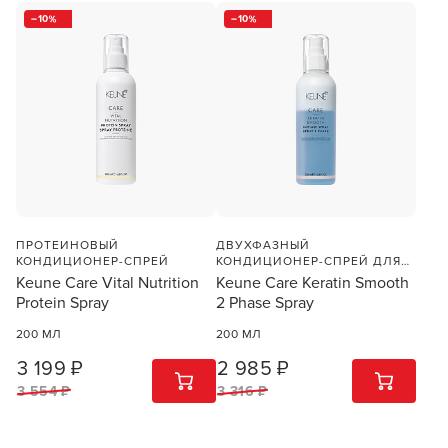
10
10
ПРОТЕИНОВЫЙ
ДВУХФАЗНЫЙ
КОНДИЦИОНЕР-СПРЕЙ
КОНДИЦИОНЕР-СПРЕЙ ДЛЯ
ВОЛОС С КЕРАТИНОМ
Keune Care Vital Nutrition
Keune Care Keratin Smooth
Protein Spray
2 Phase Spray
200 МЛ
200 МЛ
3 199 ₽
2 985 ₽
1
ШТ
1
ШТ
3 554 ₽
3 316 ₽