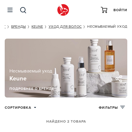
ВОЙТИ
KET
БРЕНДЫ
KEUNE
УХОД ДЛЯ ВОЛОС
НЕСМЫВАЕМЫЙ УХОД
Несмываемый уход
Keune
ПОДРОБНЕЕ О БРЕНДЕ
СОРТИРОВКА
ФИЛЬТРЫ
НАЙДЕНО 2 ТОВАРА