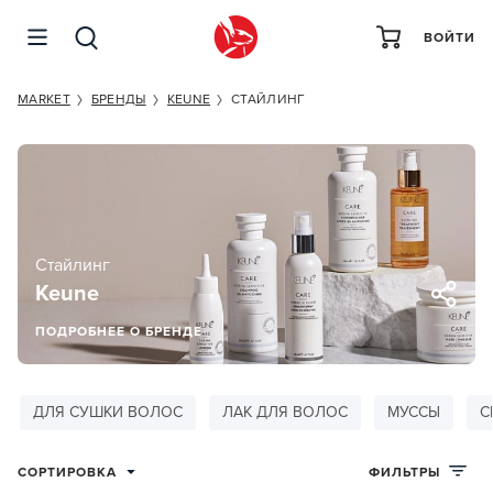
ВОЙТИ
MARKET
БРЕНДЫ
KEUNE
СТАЙЛИНГ
Стайлинг
Keune
ПОДРОБНЕЕ О БРЕНДЕ
ДЛЯ СУШКИ ВОЛОС
ЛАК ДЛЯ ВОЛОС
МУССЫ
С
СОРТИРОВКА
ФИЛЬТРЫ