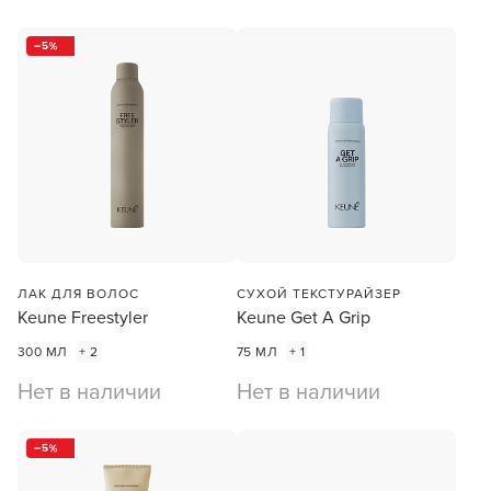
5
В новом приложении RedHare Market для Android
смотреть товары и оформлять заказы — удобнее и
намного быстрее!
УСТАНОВИТЬ ИЗ GOOGLE PLAY
ПРОДОЛЖУ ЗДЕСЬ
ЛАК ДЛЯ ВОЛОС
СУХОЙ ТЕКСТУРАЙЗЕР
Keune Freestyler
Keune Get A Grip
300 МЛ
+ 2
75 МЛ
+ 1
Нет в наличии
Нет в наличии
5