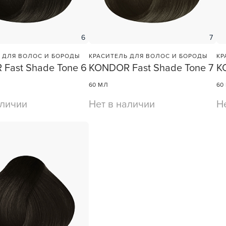
учения
6
7
 ДЛЯ ВОЛОС И БОРОДЫ
КРАСИТЕЛЬ ДЛЯ ВОЛОС И БОРОДЫ
КР
У нас есть приложение
Fast Shade Tone 6
KONDOR Fast Shade Tone 7
K
для твоего смартфона!
60 МЛ
60
В новом приложении RedHare Mark
аличии
Нет в наличии
Н
смотреть товары и оформлять зака
удобнее и намного быстрее! Устано
сейчас!
УСТАНОВЛЮ ПОЗЖЕ