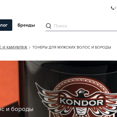
+
лог
Бренды
ументы
Е И КАМУФЛЯЖ
ТОНЕРЫ ДЛЯ МУЖСКИХ ВОЛОС И БОРОДЫ
ля волос
ля кожи
я волос и кожи
ы
нг
ивание и камуфляж
ос и бороды
ва для бритья и