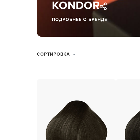
KONDOR
ухода 
Глубок
ПОДРОБНЕЕ О БРЕНДЕ
Керати
Химзав
химвы
СОРТИРОВКА
Средст
ресниц
Одеко
Однора
Полот
фартук
Стерил
дезин
Чемода
инстру