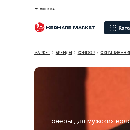
МОСКВА
Ката
Инстр
MARKET
БРЕНДЫ
KONDOR
ОКРАШИВАНИ
Уход д
Уход д
Терапи
голов
Стайли
Окраш
Тонеры для мужских вол
Средст