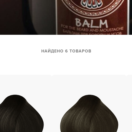
за бородой
ая очистка и detox
н и ботокс для волос
ивка и
прямление
НАЙДЕНО 6 ТОВАРОВ
ва для бровей и
лоны и парфюм
зовое и расходник
енца пеньюары
и и одежда
изация и
фекция
ны сумки и хранение
ментов