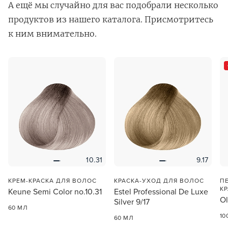
А ещё мы случайно для вас подобрали несколько
продуктов из нашего каталога. Присмотритесь
к ним внимательно.
В новом приложении RedHare Market для Android
смотреть товары и оформлять заказы — удобнее и
намного быстрее!
УСТАНОВИТЬ ИЗ GOOGLE PLAY
10.31
9.17
ПРОДОЛЖУ ЗДЕСЬ
КРЕМ-КРАСКА ДЛЯ ВОЛОС
КРАСКА-УХОД ДЛЯ ВОЛОС
П
К
Keune Semi Color no.10.31
Estel Professional De Luxe
Ol
Silver 9/17
60 МЛ
10
60 МЛ