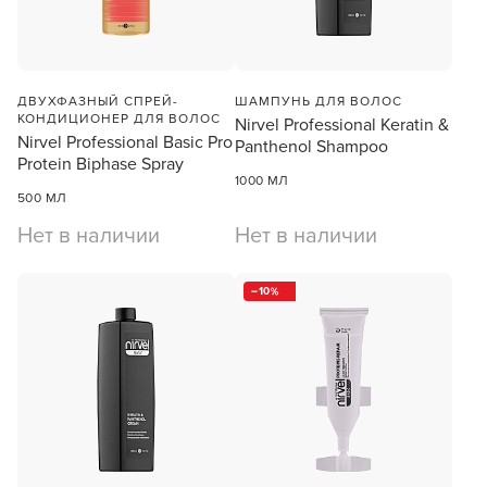
В новом приложении RedHare Market для Android
смотреть товары и оформлять заказы — удобнее и
намного быстрее!
ДВУХФАЗНЫЙ СПРЕЙ-
ШАМПУНЬ ДЛЯ ВОЛОС
КОНДИЦИОНЕР ДЛЯ ВОЛОС
Nirvel Professional Keratin &
Nirvel Professional Basic Pro
Panthenol Shampoo
УСТАНОВИТЬ ИЗ GOOGLE PLAY
Protein Biphase Spray
1000 МЛ
500 МЛ
ПРОДОЛЖУ ЗДЕСЬ
Нет в наличии
Нет в наличии
10