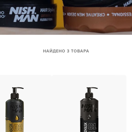
за бородой
ая очистка и detox
н и ботокс для волос
ивка и
прямление
НАЙДЕНО 3 ТОВАРА
ва для бровей и
лоны и парфюм
зовое и расходник
енца пеньюары
и и одежда
У нас есть приложение
изация и
фекция
для твоего смартфона!
ны сумки и хранение
В новом приложении RedHare Mark
ментов