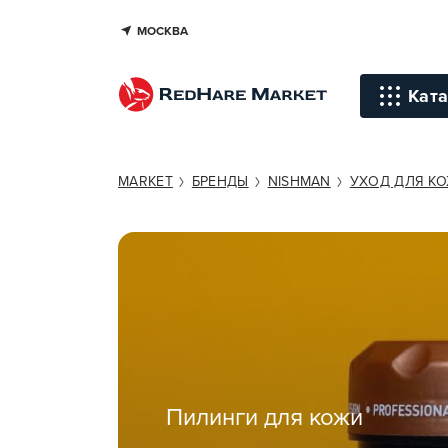
МОСКВА
Ката
Инстр
MARKET
БРЕНДЫ
NISHMAN
УХОД ДЛЯ К
Уход д
Уход д
Терапи
голов
Стайли
Окраш
Пилинги для кожи
Средст