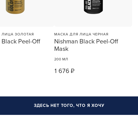
смотреть товары и оформлять зака
удобнее и намного быстрее! Устано
учения
сейчас!
 ЛИЦА ЗОЛОТАЯ
МАСКА ДЛЯ ЛИЦА ЧЕРНАЯ
Black Peel-Off
Nishman Black Peel-Off
Mask
200 МЛ
УСТАНОВЛЮ ПОЗЖЕ
1 676 ₽
1
ШТ
1
ШТ
ЗДЕСЬ НЕТ ТОГО, ЧТО Я ХОЧУ