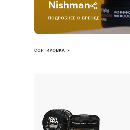
Nishman
ухода 
Глубок
ПОДРОБНЕЕ О БРЕНДЕ
Керати
Химзав
химвы
СОРТИРОВКА
Средст
ресниц
Одеко
Однора
Полот
фартук
Стерил
дезин
Чемода
инстру