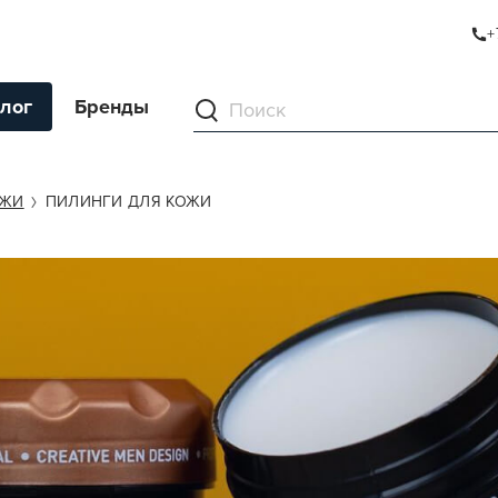
+
лог
Бренды
ументы
ОЖИ
ПИЛИНГИ ДЛЯ КОЖИ
ля волос
ля кожи
я волос и кожи
ы
нг
ивание и камуфляж
ва для бритья и