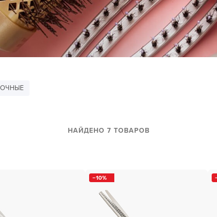
за бородой
ая очистка и detox
н и ботокс для волос
ивка и
прямление
ва для бровей и
ОЧНЫЕ
лоны и парфюм
НАЙДЕНО 7 ТОВАРОВ
зовое и расходник
енца пеньюары
и и одежда
10
изация и
фекция
ны сумки и хранение
ментов