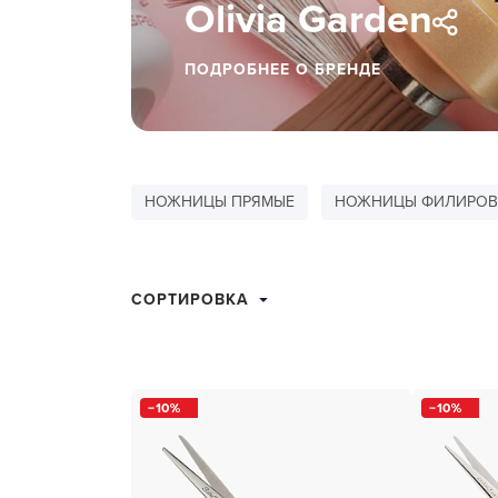
Olivia Garden
ухода 
Глубок
ПОДРОБНЕЕ О БРЕНДЕ
Керати
Химзав
химвы
Средст
НОЖНИЦЫ ПРЯМЫЕ
НОЖНИЦЫ ФИЛИРОВ
ресниц
Одеко
СОРТИРОВКА
Однора
Полот
фартук
10
10
Стерил
дезин
Чемода
инстру