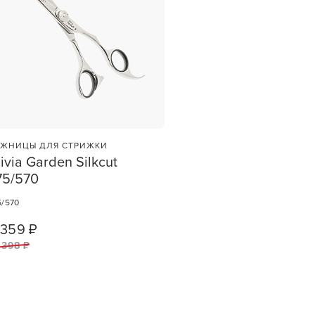
ЖНИЦЫ ДЛЯ СТРИЖКИ
ivia Garden Silkcut
75/570
et
зы —
5/570
ви
 359 ₽
1
ШТ
 398 ₽