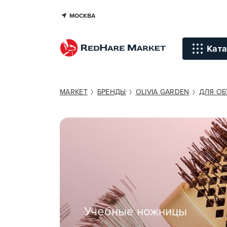
МОСКВА
Ката
Инстр
MARKET
БРЕНДЫ
OLIVIA GARDEN
ДЛЯ ОБ
Уход д
Уход д
Терапи
голов
Стайли
Окраш
Учебные ножницы
Средст