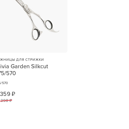
ЖНИЦЫ ДЛЯ СТРИЖКИ
ivia Garden Silkcut
75/570
et
зы —
5/570
ви
 359 ₽
1
ШТ
 398 ₽