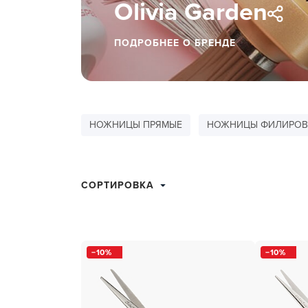
Olivia Garden
ухода 
Глубок
ПОДРОБНЕЕ О БРЕНДЕ
Керати
Химзав
химвы
Средст
НОЖНИЦЫ ПРЯМЫЕ
НОЖНИЦЫ ФИЛИРОВ
ресниц
Одеко
СОРТИРОВКА
Однора
Полот
фартук
10
10
Стерил
дезин
Чемода
инстру