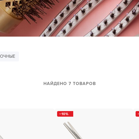
за бородой
ая очистка и detox
н и ботокс для волос
ивка и
прямление
ва для бровей и
ОЧНЫЕ
лоны и парфюм
НАЙДЕНО 7 ТОВАРОВ
зовое и расходник
енца пеньюары
и и одежда
10
изация и
фекция
ны сумки и хранение
ментов