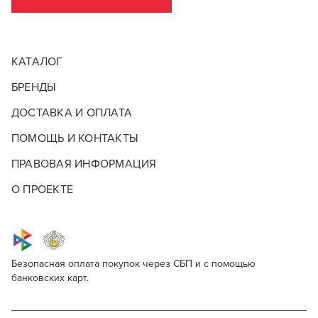
КАТАЛОГ
БРЕНДЫ
ДОСТАВКА И ОПЛАТА
ПОМОЩЬ И КОНТАКТЫ
ПРАВОВАЯ ИНФОРМАЦИЯ
О ПРОЕКТЕ
Безопасная оплата покупок через СБП и с помощью
банковских карт.
КРАСКА ДЛЯ БРОВЕЙ И РЕСНИЦ OLLIN
Опишите, что бы вы хотели видеть в
Краска для бровей и ресниц Ollin
Для профессионалов
нашем магазине
PROFESSIONAL
Professional