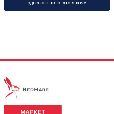
Заяц–робот
ЗДЕСЬ НЕТ ТОГО, ЧТО Я ХОЧУ
В новом приложении RedHare Market для Android
смотреть товары и оформлять заказы — удобнее и
намного быстрее!
УСТАНОВИТЬ ИЗ GOOGLE PLAY
ПРОДОЛЖУ ЗДЕСЬ
МАРКЕТ