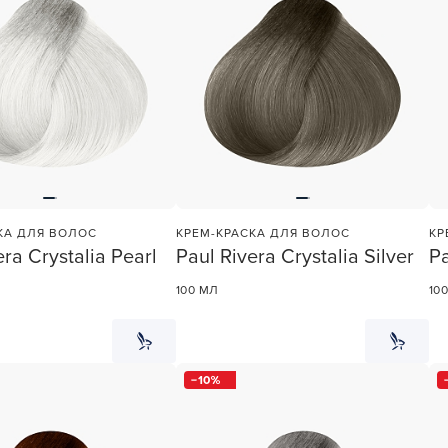
У нас есть приложение
для твоего смартфона!
КА ДЛЯ ВОЛОС
КРЕМ-КРАСКА ДЛЯ ВОЛОС
КР
era Crystalia Pearl
Paul Rivera Crystalia Silver
Pa
В новом приложении RedHare Mark
смотреть товары и оформлять зака
100 МЛ
10
удобнее и намного быстрее! Устано
сейчас!
10