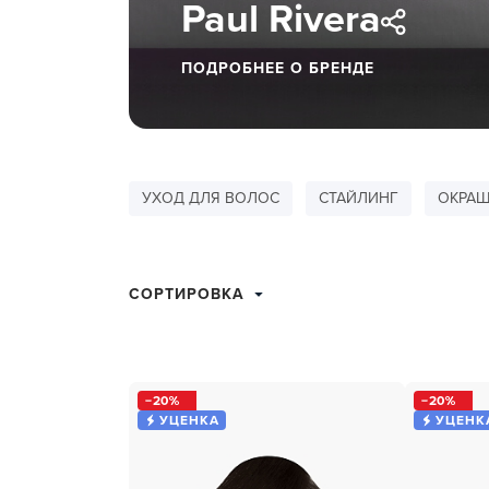
Paul Rivera
ухода 
Глубок
ПОДРОБНЕЕ О БРЕНДЕ
Керати
Химзав
химвы
Средст
УХОД ДЛЯ ВОЛОС
СТАЙЛИНГ
ОКРАШ
ресниц
Одеко
СОРТИРОВКА
Однора
Полот
фартук
20
20
Стерил
УЦЕНКА
УЦЕНК
дезин
Чемода
инстру