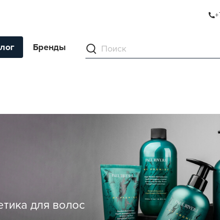
+
лог
Бренды
ументы
ля волос
ля кожи
я волос и кожи
ы
нг
ивание и камуфляж
тика для волос
ва для бритья и