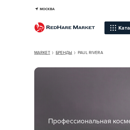
МОСКВА
Ката
Инстр
MARKET
БРЕНДЫ
PAUL RIVERA
Уход д
Уход д
Терапи
голов
Стайли
Окраш
Профессиональная косме
Средст