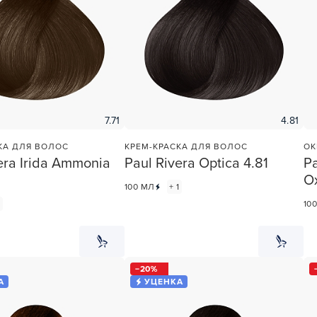
учения
7.71
4.81
КА ДЛЯ ВОЛОС
КРЕМ-КРАСКА ДЛЯ ВОЛОС
ОК
era Irida Ammonia
Paul Rivera Optica 4.81
Pa
Ox
100 МЛ
+ 1
1
10
20
А
УЦЕНКА