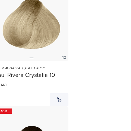
10
ЕМ-КРАСКА ДЛЯ ВОЛОС
ul Rivera Crystalia 10
et
зы —
0 МЛ
ви
10