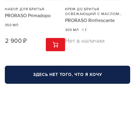
ПРОДОЛЖУ ЗДЕСЬ
НАБОР ДЛЯ БРИТЬЯ
КРЕМ ДО БРИТЬЯ
ОСВЕЖАЮЩИЙ С МАСЛОМ
PRORASO Primadopo
ЭВКАЛИПТА И МЕНТОЛОМ
PRORASO Rinfrescante
350 МЛ
300 МЛ
+ 1
2 900 ₽
Нет в наличии
1
ШТ
ЗДЕСЬ НЕТ ТОГО, ЧТО Я ХОЧУ