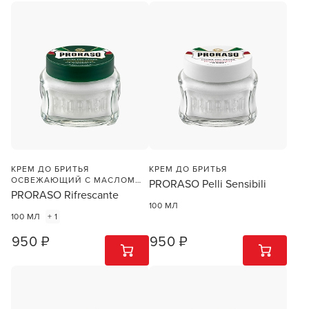
КРЕМ ДО БРИТЬЯ
КРЕМ ДО БРИТЬЯ
ОСВЕЖАЮЩИЙ С МАСЛОМ
PRORASO Pelli Sensibili
ЭВКАЛИПТА И МЕНТОЛОМ
PRORASO Rifrescante
100 МЛ
100 МЛ
+ 1
950 ₽
950 ₽
1
ШТ
1
ШТ