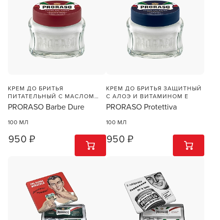
КРЕМ ДО БРИТЬЯ
КРЕМ ДО БРИТЬЯ ЗАЩИТНЫЙ
ПИТАТЕЛЬНЫЙ С МАСЛОМ
С АЛОЭ И ВИТАМИНОМ Е
САНДАЛА И МАСЛОМ ШИ
PRORASO Barbe Dure
PRORASO Protettiva
100 МЛ
100 МЛ
950 ₽
950 ₽
1
ШТ
1
ШТ