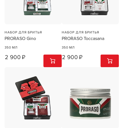
НАБОР ДЛЯ БРИТЬЯ
НАБОР ДЛЯ БРИТЬЯ
Заяц–робот
PRORASO Gino
PRORASO Toccasana
350 МЛ
350 МЛ
2 900 ₽
2 900 ₽
1
ШТ
1
ШТ
В новом приложении RedHare Market для Android
смотреть товары и оформлять заказы — удобнее и
намного быстрее!
УСТАНОВИТЬ ИЗ GOOGLE PLAY