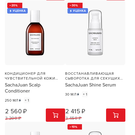
20
30
УЦЕНКА
УЦЕНКА
КОНДИЦИОНЕР ДЛЯ
ВОССТАНАВЛИВАЮЩАЯ
ЧУВСТВИТЕЛЬНОЙ КОЖИ
СЫВОРОТКА ДЛЯ СЕКУЩИХСЯ
ГОЛОВЫ
ВОЛОС
SachaJuan Scalp
SachaJuan Shine Serum
Conditioner
30 МЛ
+ 1
250 МЛ
+ 1
2 560 ₽
2 415 ₽
1
ШТ
1
ШТ
3 200 ₽
3 450 ₽
10