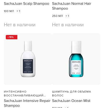
Заяц–робот
ГОЛОВЫ
SachaJuan Scalp Shampoo
SachaJuan Normal Hair
Shampoo
100 МЛ
+ 1
250 МЛ
+ 1
Нет в наличии
Нет в наличии
В новом приложении RedHare Market для Android
10
смотреть товары и оформлять заказы — удобнее и
намного быстрее!
УСТАНОВИТЬ ИЗ GOOGLE PLAY
ПРОДОЛЖУ ЗДЕСЬ
ИНТЕНСИВНО
ШАМПУНЬ ДЛЯ ОБЪЕМА
ВОССТАНАВЛИВАЮЩИЙ
ВОЛОС
ШАМПУНЬ ДЛЯ ВОЛОС
SachaJuan Intensive Repair
SachaJuan Ocean Mist
Shampoo