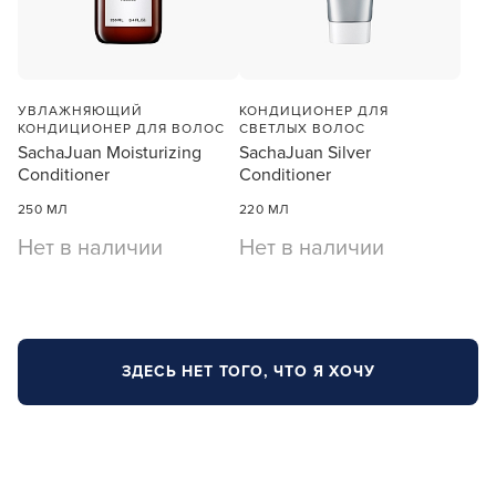
УВЛАЖНЯЮЩИЙ
КОНДИЦИОНЕР ДЛЯ
КОНДИЦИОНЕР ДЛЯ ВОЛОС
СВЕТЛЫХ ВОЛОС
SachaJuan Moisturizing
SachaJuan Silver
Conditioner
Conditioner
250 МЛ
220 МЛ
Нет в наличии
Нет в наличии
ЗДЕСЬ НЕТ ТОГО, ЧТО Я ХОЧУ
Опишите, что бы вы хотели видеть в
УХОД ДЛЯ ВОЛОС SACHAJUAN
Уход для волос SachaJuan
Для профессионалов
нашем магазине
Поделитесь через социальные сети
Этот товар доступен для продажи только
SachaJuan - это инновационный бренд