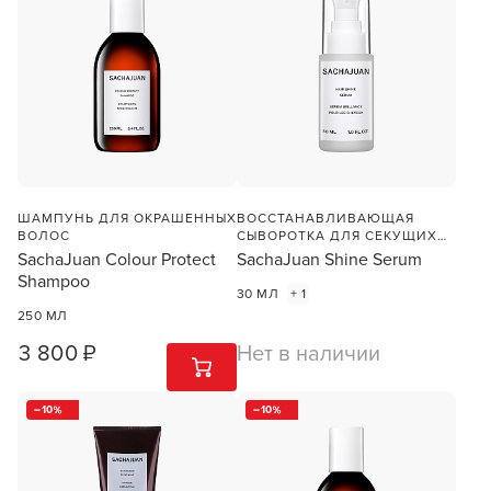
ШАМПУНЬ ДЛЯ ОКРАШЕННЫХ
ВОССТАНАВЛИВАЮЩАЯ
ВОЛОС
СЫВОРОТКА ДЛЯ СЕКУЩИХСЯ
ВОЛОС
SachaJuan Colour Protect
SachaJuan Shine Serum
Shampoo
30 МЛ
+ 1
250 МЛ
3 800 ₽
Нет в наличии
1
ШТ
10
10