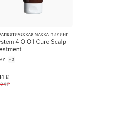
РАПЕВТИЧЕСКАЯ МАСКА-ПИЛИНГ
stem 4 O Oil Cure Scalp
reatment
 МЛ
+ 2
et
зы —
41 ₽
1
ШТ
ви
404 ₽