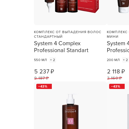
Для об
КОМПЛЕКС ОТ ВЫПАДЕНИЯ ВОЛОС
КОМПЛЕКС
СТАНДАРТНЫЙ
МИНИ
System 4 Complex
System 
Professional Standart
Professi
550 МЛ
+ 2
200 МЛ
+ 2
5 237 ₽
2 118 ₽
1
ШТ
9 187 ₽
3 160 ₽
43
43