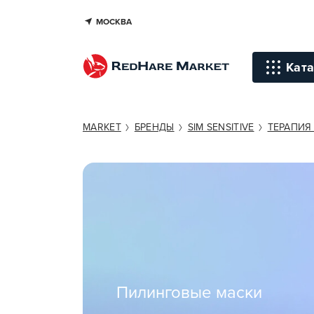
МОСКВА
Ката
Инстр
MARKET
БРЕНДЫ
SIM SENSITIVE
ТЕРАПИЯ
Уход д
Уход д
Терапи
голов
Стайли
Окраш
Пилинговые маски
Средст