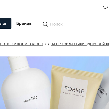
+
лог
Бренды
ументы
 ВОЛОС И КОЖИ ГОЛОВЫ
ДЛЯ ПРОФИЛАКТИКИ ЗДОРОВОЙ 
ля волос
ля кожи
я волос и кожи
ы
нг
ивание и камуфляж
ва для бритья и