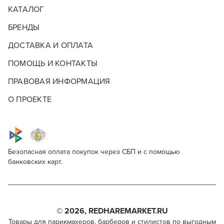
КАТАЛОГ
БРЕНДЫ
ДОСТАВКА И ОПЛАТА
ПОМОЩЬ И КОНТАКТЫ
ПРАВОВАЯ ИНФОРМАЦИЯ
О ПРОЕКТЕ
Безопасная оплата покупок через СБП и с помощью
банковских карт.
ПИЛИНГ КОЖИ ГОЛОВЫ SIM SENSITIVE
Опишите, что бы вы хотели видеть в
Пилинг кожи головы Sim Sensitive
Для профессионалов
нашем магазине
Поделитесь через социальные сети
Этот товар доступен для продажи только
Профессиональна косметика для волос Sim Sensitive
парикмахерам, барберам, колористам и другим
– это продукты известного финского бренда Sim
© 2026, REDHAREMARKET.RU
ВКОНТАКТЕ
специалистам бьюти-индустрии.
Finland Oy, одного из крупнейших производителей
Что добавить?
Товары для парикмахеров, барберов и стилистов по выгодным