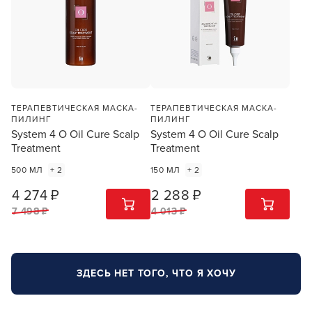
В новом приложении RedHare Market для Android
смотреть товары и оформлять заказы — удобнее и
ТЕРАПЕВТИЧЕСКАЯ МАСКА-
ТЕРАПЕВТИЧЕСКАЯ МАСКА-
намного быстрее!
ПИЛИНГ
ПИЛИНГ
System 4 O Oil Cure Scalp
System 4 O Oil Cure Scalp
Treatment
Treatment
УСТАНОВИТЬ ИЗ GOOGLE PLAY
500 МЛ
+ 2
150 МЛ
+ 2
4 274 ₽
2 288 ₽
1
ШТ
1
ШТ
ПРОДОЛЖУ ЗДЕСЬ
7 498 ₽
4 013 ₽
ЗДЕСЬ НЕТ ТОГО, ЧТО Я ХОЧУ