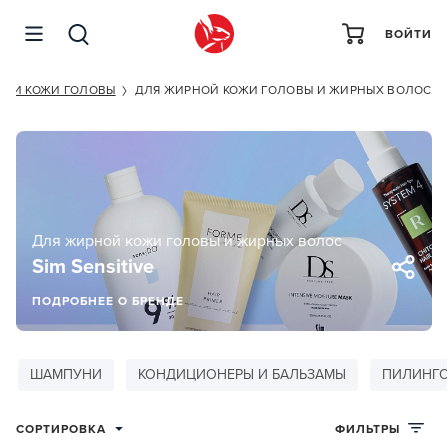
ВОЙТИ
С И КОЖИ ГОЛОВЫ
ДЛЯ ЖИРНОЙ КОЖИ ГОЛОВЫ И ЖИРНЫХ ВОЛОС
Для жирной кожи головы и жирных волос
Sim Sensitive
ПОДРОБНЕЕ О БРЕНДЕ
ШАМПУНИ
КОНДИЦИОНЕРЫ И БАЛЬЗАМЫ
ПИЛИНГО
СОРТИРОВКА
ФИЛЬТРЫ