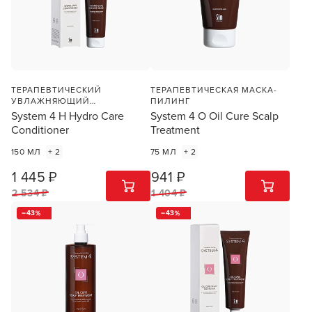
ПРОДОЛЖУ ЗДЕСЬ
ТЕРАПЕВТИЧЕСКИЙ
ТЕРАПЕВТИЧЕСКАЯ МАСКА-
УВЛАЖНЯЮЩИЙ
ПИЛИНГ
КОНДИЦИОНЕР
System 4 H Hydro Care
System 4 O Oil Cure Scalp
Conditioner
Treatment
150 МЛ
+ 2
75 МЛ
+ 2
1 445 ₽
941 ₽
1
ШТ
1
ШТ
2 534 ₽
1 404 ₽
43
43