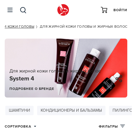
ВОЙТИ
С И КОЖИ ГОЛОВЫ
ДЛЯ ЖИРНОЙ КОЖИ ГОЛОВЫ И ЖИРНЫХ ВОЛОС
Для жирной кожи головы и жирных волос
System 4
ПОДРОБНЕЕ О БРЕНДЕ
ШАМПУНИ
КОНДИЦИОНЕРЫ И БАЛЬЗАМЫ
ПИЛИНГО
СОРТИРОВКА
ФИЛЬТРЫ