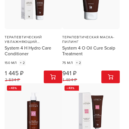
ПРОДОЛЖУ ЗДЕСЬ
ТЕРАПЕВТИЧЕСКИЙ
ТЕРАПЕВТИЧЕСКАЯ МАСКА-
УВЛАЖНЯЮЩИЙ
ПИЛИНГ
КОНДИЦИОНЕР
System 4 H Hydro Care
System 4 O Oil Cure Scalp
Conditioner
Treatment
150 МЛ
+ 2
75 МЛ
+ 2
1 445 ₽
941 ₽
1
ШТ
1
ШТ
2 534 ₽
1 404 ₽
43
43