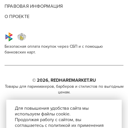
ПРАВОВАЯ ИНФОРМАЦИЯ
О ПРОЕКТЕ
Безопасная оплата покупок через СБП и с помощью
банковских карт.
Nishman Disponsable alum stick
Для профессионалов
Поделитесь через социальные сети
Этот товар доступен для продажи только
парикмахерам, барберам, колористам и другим
© 2026, REDHAREMARKET.RU
ВКОНТАКТЕ
специалистам бьюти-индустрии.
Товары для парикмахеров, барберов и стилистов по выгодным
ценам.
TELEGRAM
Чтобы стать профессионалом, нужно активировать
+7 (495) 981-65-84
инвайт-код в Профиле пользователя
WHATSAPP
Для повышения удобства сайта мы
info@redhare.ru
используем файлы cookie.
Продолжая работу с сайтом, вы
г. Москва, ул. Нижняя Красносельская, 35-64,
соглашаетесь с политикой их применения
СКОПИРОВАТЬ ССЫЛКУ