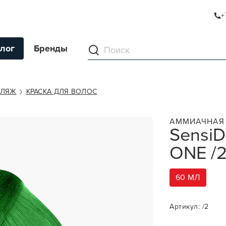
+
 /2 MIXTONE
лог
Бренды
ументы
ФЛЯЖ
КРАСКА ДЛЯ ВОЛОС
ля волос
АММИАЧНАЯ 
SensiD
ля кожи
ONE /2
я волос и кожи
ы
60 МЛ
нг
ивание и камуфляж
Артикул: /2
ва для бритья и