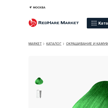
МОСКВА
SENSIDO CREAM COLOR 3 IN ONE
Ката
Инстр
MARKET
КАТАЛОГ
ОКРАШИВАНИЕ И КАМУ
Уход д
Уход д
Терапи
голов
Стайли
Окраш
Средст