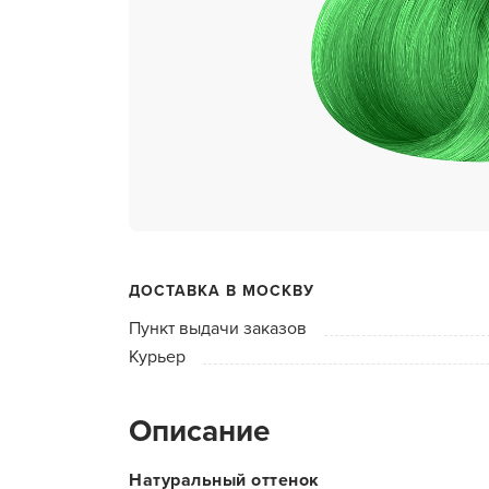
ухода 
Глубок
Керати
Химзав
химвы
Средст
ресниц
Одеко
ДОСТАВКА В МОСКВУ
Однора
Пункт выдачи заказов
Полот
Курьер
фартук
Стерил
Описание
дезин
Чемода
Натуральный оттенок
инстру