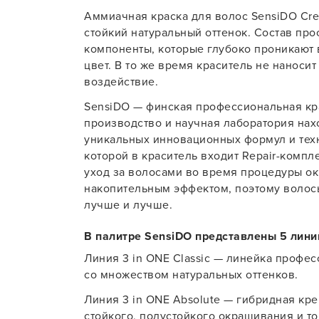
Аммиачная краска для волос SensiDO Crea
Для об
стойкий натуральный оттенок. Состав пр
компоненты, которые глубоко проникают в
цвет. В то же время краситель не наноси
воздействие.
SensiDO — финская профессиональная кра
производство и научная лаборатория нах
уникальных инновационных формул и техн
которой в краситель входит Repair-компл
уход за волосами во время процедуры о
накопительным эффектом, поэтому волос
лучше и лучше.
В палитре SensiDO представлены 5 лини
Линия 3 in ONE Classic — линейка профе
со множеством натуральных оттенков.
Линия 3 in ONE Absolute — гибридная кр
стойкого, полустойкого окрашивания и т