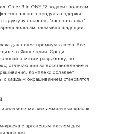
m Color 3 in ONE /2 подарит волосам
учения
офессионального продукта содержит
 структуру локонов, "запечатывают"
т вреда волосам, оказывая щадящее
ска для волос премиум класса. Все
одятся в Финляндии. Среди
ологий отметим разработку, по
екс, отвечающий за восстановление и
крашивания. Комплекс обладает
ы с каждым окрашиванием становятся
У нас есть приложение
для твоего смартфона!
й
ссиональных мягких аммиачных красок
В новом приложении RedHare Mark
смотреть товары и оформлять зака
удобнее и намного быстрее! Устано
ем-краска с аргановым маслом для
сейчас!
онирования.