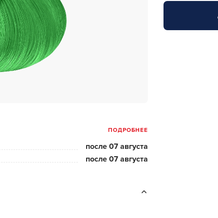
за бородой
ая очистка и detox
н и ботокс для волос
ивка и
прямление
ва для бровей и
лоны и парфюм
ПОДРОБНЕЕ
зовое и расходник
после 07 августа
енца пеньюары
после 07 августа
и и одежда
изация и
фекция
ны сумки и хранение
ментов