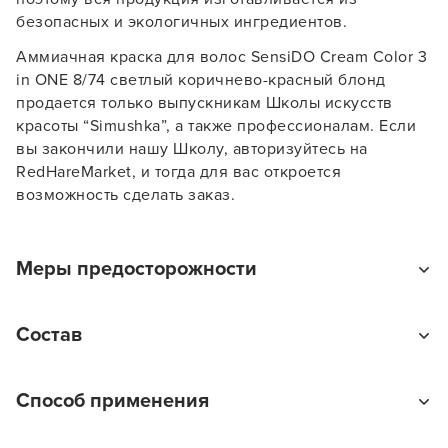
безопасных и экологичных ингредиентов.
Заяц–робот
Аммиачная краска для волос SensiDO Cream Color 3
in ONE 8/74 светлый коричнево-красный блонд
продается только выпускникам Школы искусств
красоты “Simushka”, а также профессионалам. Если
вы закончили нашу Школу, авторизуйтесь на
RedHareMarket, и тогда для вас откроется
В новом приложении RedHare Market для Android
возможность сделать заказ.
смотреть товары и оформлять заказы — удобнее и
намного быстрее!
Меры предосторожности
УСТАНОВИТЬ ИЗ GOOGLE PLAY
Избегайте попадания в глаза. При попадании в глаза
Состав
немедленно промойте их водой.
ПРОДОЛЖУ ЗДЕСЬ
Aqua, Cetearyl Alcohol, Propylene Glycol, Oleyl
Способ применения
Alcohol, Ceteareth-33, Ethanolamine, Stearic Acid,
Palmitic Acid, Dioleyl Phosphate, Ammonia, Oleth-5
Продукт предназначен только для