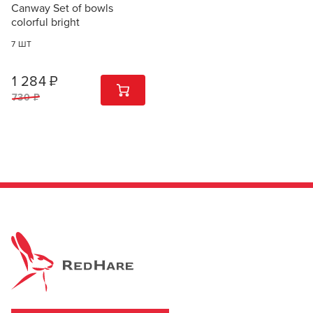
ВСЕ ХАРАКТЕРИСТИКИ
Canway Set of bowls
colorful bright
7 ШТ
1 284 ₽
1
ШТ
730 ₽