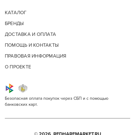
КАТАЛОГ
БРЕНДЫ
ДОСТАВКА И ОПЛАТА
ПОМОЩЬ И КОНТАКТЫ
ПРАВОВАЯ ИНФОРМАЦИЯ
О ПРОЕКТЕ
Безопасная оплата покупок через СБП и с помощью
банковских карт.
QOD Barber Shop Beard Balm Force
Для профессионалов
Поделитесь через социальные сети
Этот товар доступен для продажи только
парикмахерам, барберам, колористам и другим
© 2026, REDHAREMARKET.RU