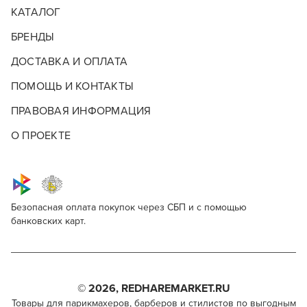
КАТАЛОГ
БРЕНДЫ
ДОСТАВКА И ОПЛАТА
ПОМОЩЬ И КОНТАКТЫ
ПРАВОВАЯ ИНФОРМАЦИЯ
О ПРОЕКТЕ
Красные скидки
Безопасная оплата покупок через СБП и с помощью
банковских карт.
Ollin Professional Curl Hair Balm
Для профессионалов
Красные скидки – это горячие предложения, которые
нельзя пропустить! В этой категории вас ждут
специальные цены на товары для парикмахеров и
Поделитесь через социальные сети
Этот товар доступен для продажи только
барберов от лучших брендов. Это идеальная
парикмахерам, барберам, колористам и другим
© 2026, REDHAREMARKET.RU
возможность приобрести качественные средства и
ВКОНТАКТЕ
специалистам бьюти-индустрии.
Товары для парикмахеров, барберов и стилистов по выгодным