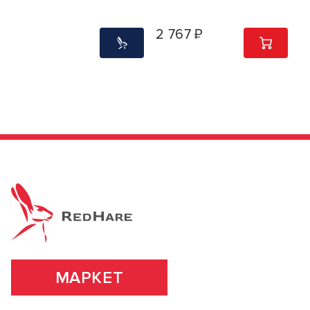
2 767 ₽
1
ШТ
МАРКЕТ