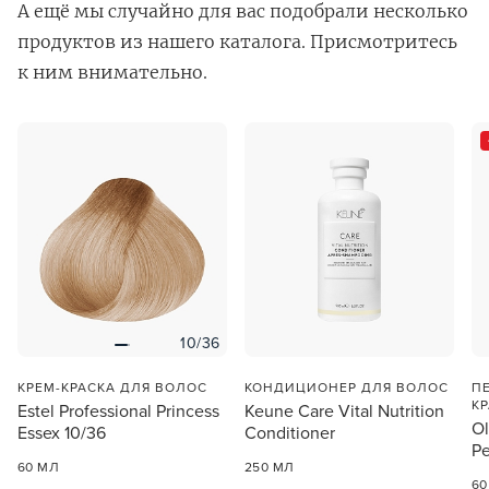
А ещё мы случайно для вас подобрали несколько
продуктов из нашего каталога. Присмотритесь
к ним внимательно.
В новом приложении RedHare Market для Android
смотреть товары и оформлять заказы — удобнее и
намного быстрее!
УСТАНОВИТЬ ИЗ GOOGLE PLAY
10/36
ПРОДОЛЖУ ЗДЕСЬ
КРЕМ-КРАСКА ДЛЯ ВОЛОС
КОНДИЦИОНЕР ДЛЯ ВОЛОС
П
К
Estel Professional Princess
Keune Care Vital Nutrition
Ol
Essex 10/36
Conditioner
Pe
60 МЛ
250 МЛ
60