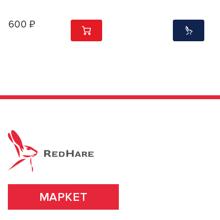
600 ₽
1
ШТ
МАРКЕТ