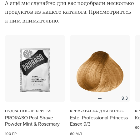
А ещё мы случайно для вас подобрали несколько
продуктов из нашего каталога. Присмотритесь
к ним внимательно.
В новом приложении RedHare Market для Android
смотреть товары и оформлять заказы — удобнее и
намного быстрее!
УСТАНОВИТЬ ИЗ GOOGLE PLAY
9.3
ПРОДОЛЖУ ЗДЕСЬ
ПУДРА ПОСЛЕ БРИТЬЯ
КРЕМ-КРАСКА ДЛЯ ВОЛОС
К
PRORASO Post Shave
Estel Professional Princess
Ke
Powder Mint & Rosemary
Essex 9/3
60
100 ГР
60 МЛ