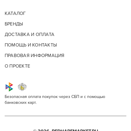
КАТАЛОГ
БРЕНДЫ
ДОСТАВКА И ОПЛАТА
ПОМОЩЬ И КОНТАКТЫ
ПРАВОВАЯ ИНФОРМАЦИЯ
О ПРОЕКТЕ
Безопасная оплата покупок через СБП и с помощью
банковских карт.
Опишите, что бы вы хотели видеть в
КИСТИ И ШПАТЕЛИ ДЛЯ
Для профессионалов
Кисти и шпатели
ОКРАШИВАНИЯ ВОЛОС
нашем магазине
Этот товар доступен для продажи только
Кисти для окрашивания волос являются важным
Поделитесь через социальные сети
парикмахерам, барберам, колористам и другим
инструментом для профессиональных колористов и