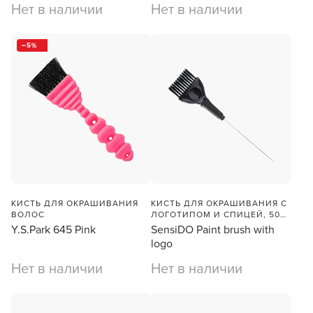
Нет в наличии
Нет в наличии
5
В новом приложении RedHare Market для Android
смотреть товары и оформлять заказы — удобнее и
намного быстрее!
УСТАНОВИТЬ ИЗ GOOGLE PLAY
КИСТЬ ДЛЯ ОКРАШИВАНИЯ
КИСТЬ ДЛЯ ОКРАШИВАНИЯ С
ВОЛОС
ЛОГОТИПОМ И СПИЦЕЙ, 50
ПРОДОЛЖУ ЗДЕСЬ
ММ
Y.S.Park 645 Pink
SensiDO Paint brush with
logo
Нет в наличии
Нет в наличии