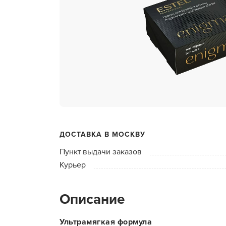
ухода 
Глубок
Керати
Химзав
химвы
Средст
ресниц
Одеко
ДОСТАВКА В МОСКВУ
Однора
Пункт выдачи заказов
Полот
Курьер
фартук
Стерил
Описание
дезин
Чемода
Ультрамягкая формула
инстру