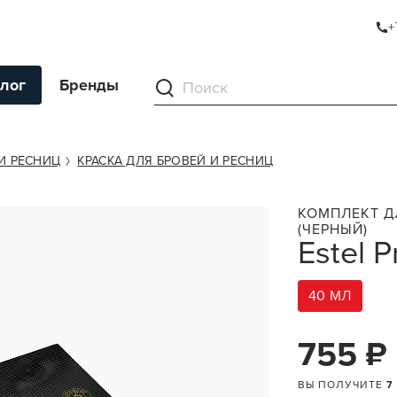
+
лог
Бренды
ументы
И РЕСНИЦ
КРАСКА ДЛЯ БРОВЕЙ И РЕСНИЦ
ля волос
КОМПЛЕКТ Д
(ЧЕРНЫЙ)
ля кожи
Estel 
я волос и кожи
ы
40 МЛ
нг
755 ₽
ивание и камуфляж
ВЫ ПОЛУЧИТЕ
7
ва для бритья и