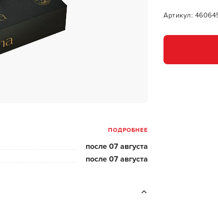
за бородой
Артикул: 46064
ая очистка и detox
н и ботокс для волос
ивка и
прямление
ва для бровей и
лоны и парфюм
ПОДРОБНЕЕ
зовое и расходник
после 07 августа
енца пеньюары
после 07 августа
и и одежда
изация и
У нас есть приложение
фекция
для твоего смартфона!
ны сумки и хранение
ментов