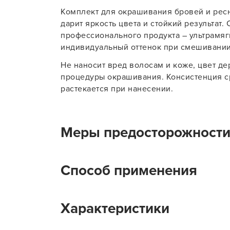
Комплект для окрашивания бровей и ресни
Для об
дарит яркость цвета и стойкий результат
профессионального продукта – ультрамяг
индивидуальный оттенок при смешивании
Не наносит вред волосам и коже, цвет д
процедуры окрашивания. Консистенция ср
растекается при нанесении.
Меры предосторожност
Применяйте продукт только по назначени
Способ применения
солнечных лучей на продукт. Храните в н
Избегайте попадания в глаза. В противн
или обратитесь за медицинской помощью
Вы можете приобрести комплект для окра
Характеристики
Professional Enigma черный без назначен
Смешайте содержимое комплекта согласно