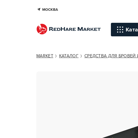
МОСКВА
ESTEL PROFESSIONAL ENIGMA
Ката
Инстр
MARKET
КАТАЛОГ
СРЕДСТВА ДЛЯ БРОВЕЙ 
Уход д
Уход д
Терапи
голов
Стайли
Окраш
Средст