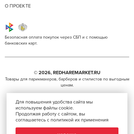
О ПРОЕКТЕ
Безопасная оплата покупок через СБП и с помощью
банковских карт.
SensiDO Pro Cooler Pigment Admixture
Для профессионалов
Поделитесь через социальные сети
Этот товар доступен для продажи только
парикмахерам, барберам, колористам и другим
© 2026, REDHAREMARKET.RU
ВКОНТАКТЕ
специалистам бьюти-индустрии.
Товары для парикмахеров, барберов и стилистов по выгодным
ценам.
TELEGRAM
Чтобы стать профессионалом, нужно активировать
+7 (495) 981-65-84
инвайт-код в Профиле пользователя
WHATSAPP
Для повышения удобства сайта мы
info@redhare.ru
используем файлы cookie.
Продолжая работу с сайтом, вы
г. Москва, ул. Нижняя Красносельская, 35-64,
соглашаетесь с политикой их применения
СКОПИРОВАТЬ ССЫЛКУ
этаж 6, помещение 1, комната 22, кабинет 2
АВТОРИЗОВАТЬСЯ
СМОТРЕТЬ НА КАРТЕ